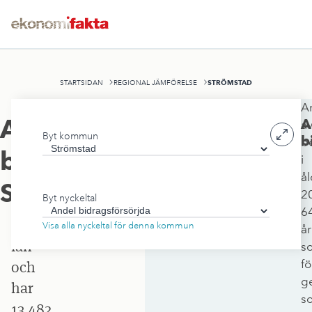
STRÖMSTAD
STARTSIDAN
REGIONAL JÄMFÖRELSE
A
Strömstads
Andel
A
a
Byt kommun
kommun
b
b
bidragsförsörjda
,
i
ligger
å
i
Strömstad
2
Byt nyckeltal
Västra
6
Götalands
Visa alla nyckeltal för denna kommun
år
län
s
fö
och
g
har
so
13 482