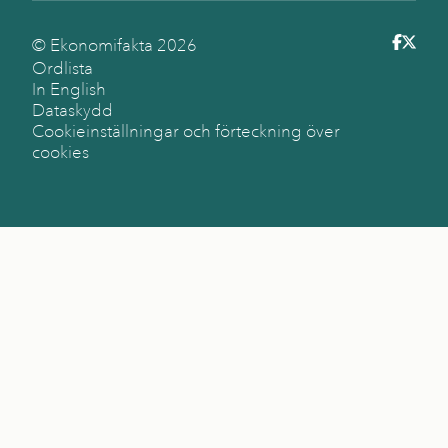
© Ekonomifakta
2026
Ordlista
In English
Dataskydd
Cookieinställningar och förteckning över
cookies