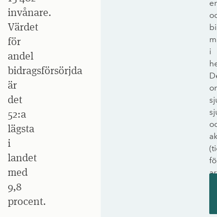
er
invånare.
o
Värdet
b
m
för
i
andel
he
bidragsförsörjda
D
är
om
det
s
sj
52:a
o
lägsta
ak
i
(t
landet
fö
med
ar
o
9,8
e
procent.
bi