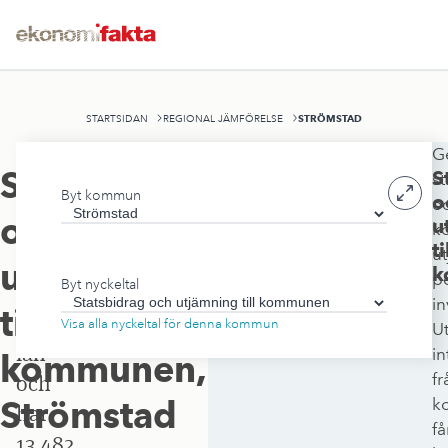
STRÖMSTAD
STARTSIDAN
REGIONAL JÄMFÖRELSE
G
Strömstads
Statsbidrag
S
st
Byt kommun
kommun
o
o
och
u
k
ligger
ti
u
i
utjämning
k
p
Byt nyckeltal
Västra
in
till
Götalands
Visa alla nyckeltal för denna kommun
U
län
in
kommunen
,
fr
och
Strömstad
k
har
få
13 482