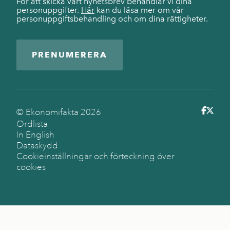
För att skicka vårt nyhetsbrev behandlar vi dina
personuppgifter.
Här
kan du läsa mer om vår
personuppgiftsbehandling och om dina rättigheter.
PRENUMERERA
© Ekonomifakta
2026
Ordlista
In English
Dataskydd
Cookieinställningar och förteckning över
cookies