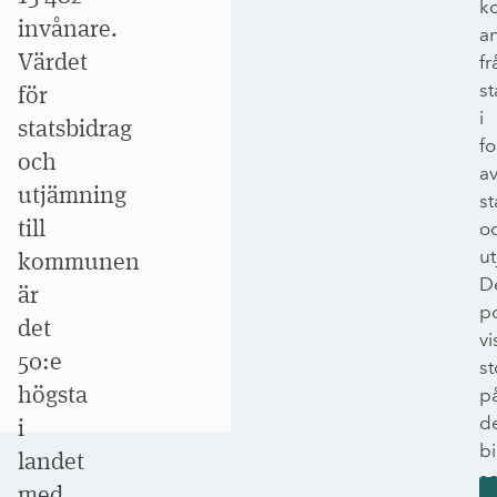
k
invånare.
a
Värdet
fr
st
för
i
statsbidrag
f
och
a
utjämning
st
till
o
u
kommunen
D
är
p
det
vi
50:e
st
högsta
p
d
i
bi
landet
s
med