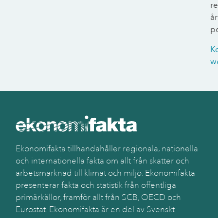
r
år
p
K
w
Ekonomifakta tillhandahåller regionala, nationella
och internationella fakta om allt från skatter och
arbetsmarknad till klimat och miljö. Ekonomifakta
presenterar fakta och statistik från offentliga
primärkällor, framför allt från SCB, OECD och
Eurostat. Ekonomifakta är en del av Svenskt