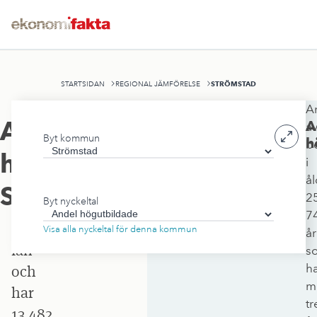
STRÖMSTAD
STARTSIDAN
REGIONAL JÄMFÖRELSE
A
Strömstads
Andel
A
a
Byt kommun
kommun
h
b
högutbildade
,
i
ligger
å
i
Strömstad
2
Byt nyckeltal
Västra
7
Götalands
Visa alla nyckeltal för denna kommun
år
län
s
h
och
m
har
tr
13 482