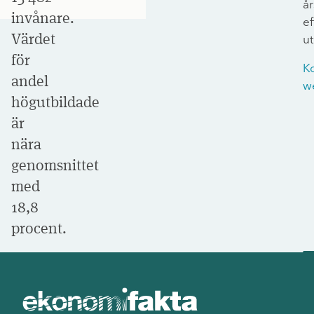
år
invånare.
e
Värdet
ut
för
K
andel
w
högutbildade
är
nära
genomsnittet
med
18,8
procent.