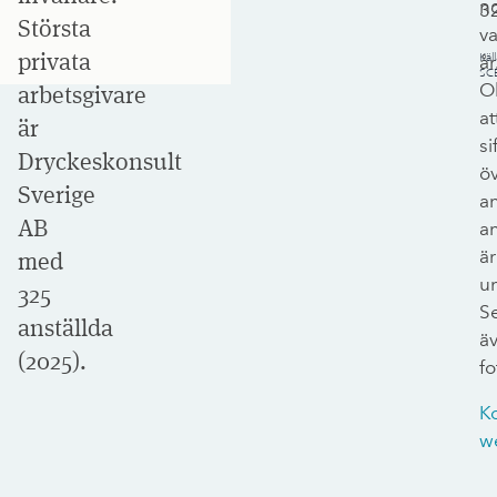
n
3
Största
va
privata
Käll
år
SC
O
arbetsgivare
at
är
si
Dryckeskonsult
ö
Sverige
an
AB
an
är
med
un
325
S
anställda
ä
(2025).
fo
K
w