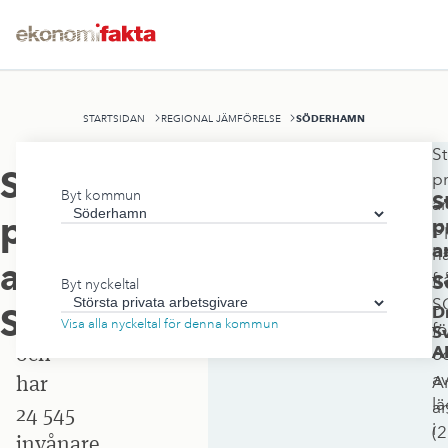
SÖDERHAMN
STARTSIDAN
REGIONAL JÄMFÖRELSE
St
Söderhamns
Största
pr
Byt kommun
kommun
S
ar
privata
p
U
ligger
a
h
i
arbetsgivare
,
fr
S
Byt nyckeltal
Gävleborgs
S
Söderhamn
D
län
Visa alla nyckeltal för denna kommun
fö
S
och
A
o
a
har
An
lä
an
24 545
i
(
2
invånare.