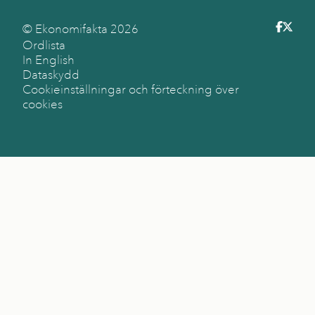
© Ekonomifakta
2026
Ordlista
In English
Dataskydd
Cookieinställningar och förteckning över
cookies