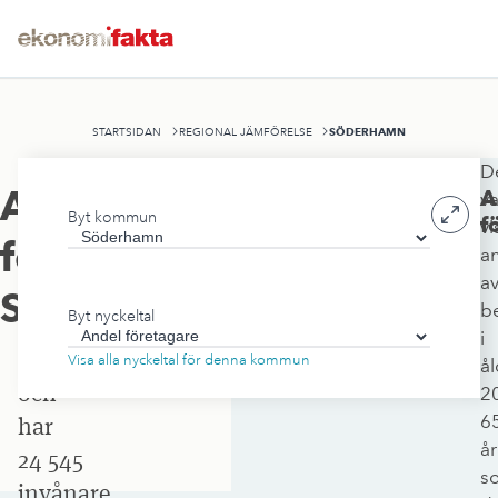
SÖDERHAMN
STARTSIDAN
REGIONAL JÄMFÖRELSE
D
Söderhamns
Andel
A
va
Byt kommun
kommun
f
vi
företagare
,
a
ligger
a
i
Söderhamn
b
Byt nyckeltal
Gävleborgs
i
län
Visa alla nyckeltal för denna kommun
å
och
2
6
har
år
24 545
s
invånare.