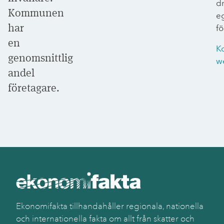
dr
Kommunen
e
har
fö
en
K
genomsnittlig
w
andel
företagare.
Ekonomifakta tillhandahåller regionala, nationella
och internationella fakta om allt från skatter och