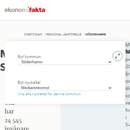
SÖDERHAMN
STARTSIDAN
REGIONAL JÄMFÖRELSE
M
Söderhamns
Medianinkomst
,
M
fö
Byt kommun
kommun
p
Söderhamn
2
ligger
år
i
o
Byt nyckeltal
Gävleborgs
äl
län
Visa alla nyckeltal för denna kommun
s
och
va
f
har
i
24 545
S
invånare.