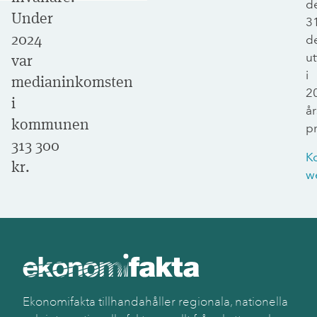
d
Under
3
2024
d
ut
var
i
medianinkomsten
2
i
år
kommunen
pr
313 300
K
kr.
w
Ekonomifakta tillhandahåller regionala, nationella