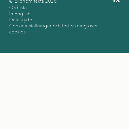
© Ekonomifakta
2026
Ordlista
In English
Dataskydd
Cookieinställningar och förteckning över
cookies