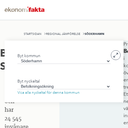
SÖDERHAMN
STARTSIDAN
REGIONAL JÄMFÖRELSE
Pr
Söderhamns
Befolkningsökning
,
B
be
Byt kommun
kommun
i
Söderhamn
k
ligger
ö
i
e
Byt nyckeltal
Gävleborgs
tr
län
Visa alla nyckeltal för denna kommun
Et
och
ne
v
har
i
24 545
e
invånare.