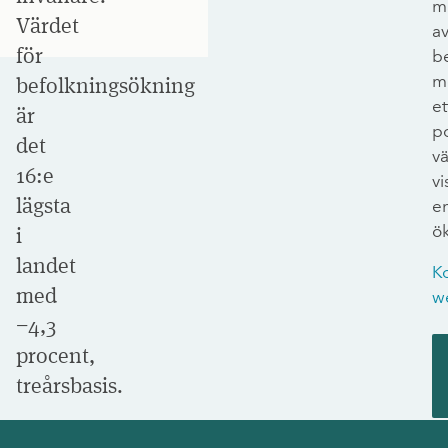
m
Värdet
a
för
b
m
befolkningsökning
et
är
po
det
v
16:e
vi
lägsta
e
ö
i
landet
K
med
w
−4,3
procent,
treårsbasis.