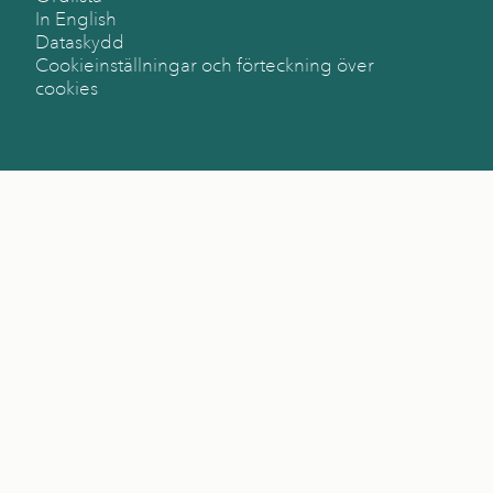
In English
Dataskydd
Cookieinställningar och förteckning över
cookies