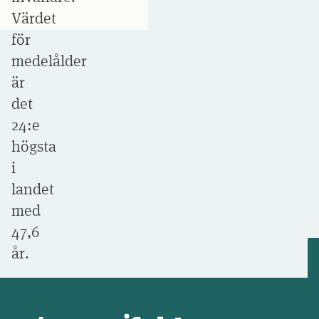
Värdet
för
medelålder
är
det
24:e
högsta
i
landet
med
47,6
år.