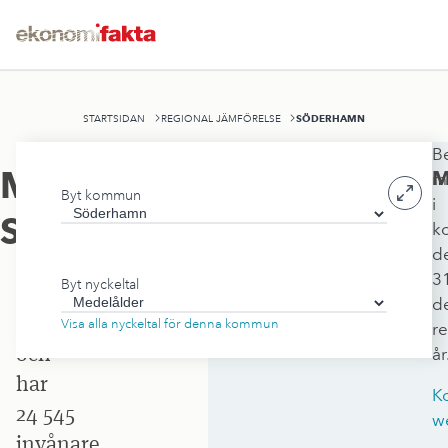
SÖDERHAMN
STARTSIDAN
REGIONAL JÄMFÖRELSE
B
Söderhamns
Medelålder
,
M
m
Byt kommun
kommun
i
Söderhamn
k
ligger
d
i
3
Byt nyckeltal
Gävleborgs
d
län
Visa alla nyckeltal för denna kommun
r
och
år
har
K
24 545
w
invånare.