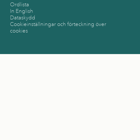
Ordlista
In English
Dataskydd
Cookieinställningar och förteckning över
cookies