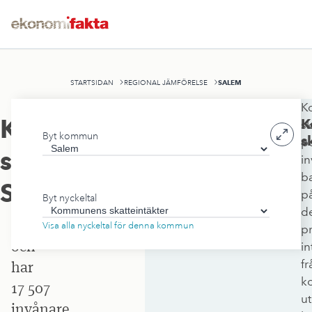
SALEM
STARTSIDAN
REGIONAL JÄMFÖRELSE
K
Salems
Kommunens
K
sk
Byt kommun
kommun
s
p
skatteintäkter
,
in
ligger
b
i
Salem
p
Byt nyckeltal
Stockholms
d
län
Visa alla nyckeltal för denna kommun
pr
och
in
fr
har
k
17 507
ut
invånare.