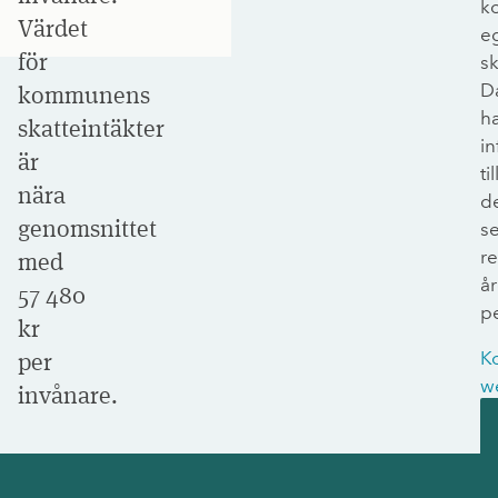
k
Värdet
e
för
sk
D
kommunens
h
skatteintäkter
in
är
til
nära
d
genomsnittet
s
r
med
år
57 480
p
kr
per
K
w
invånare.