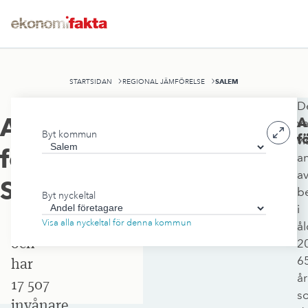
SALEM
STARTSIDAN
REGIONAL JÄMFÖRELSE
D
Salems
Andel
A
va
Byt kommun
kommun
f
vi
företagare
,
a
ligger
a
i
Salem
b
Byt nyckeltal
Stockholms
i
län
Visa alla nyckeltal för denna kommun
å
och
2
6
har
år
17 507
s
invånare.