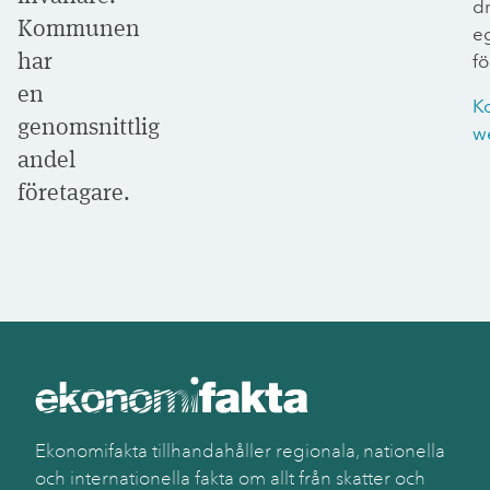
dr
Kommunen
e
har
fö
en
K
genomsnittlig
w
andel
företagare.
Ekonomifakta tillhandahåller regionala, nationella
och internationella fakta om allt från skatter och