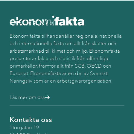
Käll
Du
&
Bra
sam
Ekonomifakta tillhandahåller regionala, nationella
eg
och internationella fakta om allt från skatter och
ber
arbetsmarknad till klimat och miljö. Ekonomifakta
presenterar fakta och statistik från offentliga
primärkällor, framför allt från SCB, OECD och
Eurostat. Ekonomifakta är en del av Svenskt
Näringsliv som är en arbetsgivarorganisation.
Läs mer om oss
Kontakta oss
Storgatan 19