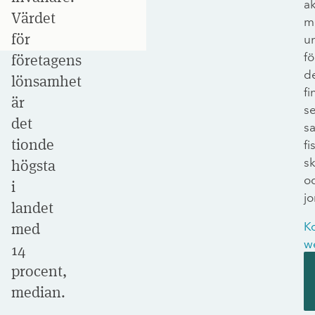
ak
Värdet
m
för
u
fö
företagens
d
lönsamhet
fi
är
s
det
s
tionde
fi
s
högsta
o
i
j
landet
med
K
w
14
procent,
median.