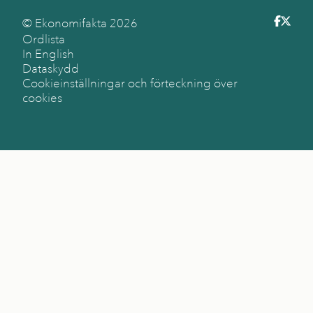
© Ekonomifakta
2026
Ordlista
In English
Dataskydd
Cookieinställningar och förteckning över
cookies