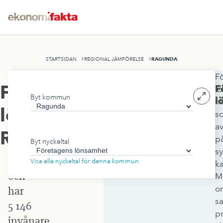
RAGUNDA
STARTSIDAN
REGIONAL JÄMFÖRELSE
F
Ragunda
Företagens
F
l
Byt kommun
kommun
l
m
lönsamhet
,
s
ligger
a
i
Ragunda
p
Byt nyckeltal
Jämtlands
sy
län
Visa alla nyckeltal för denna kommun
ka
och
M
om
har
s
5 146
pr
invånare.