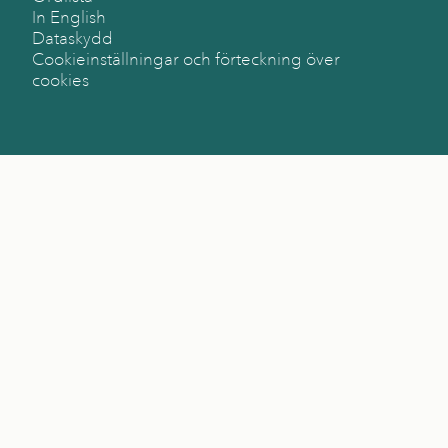
In English
Dataskydd
Cookieinställningar och förteckning över
cookies