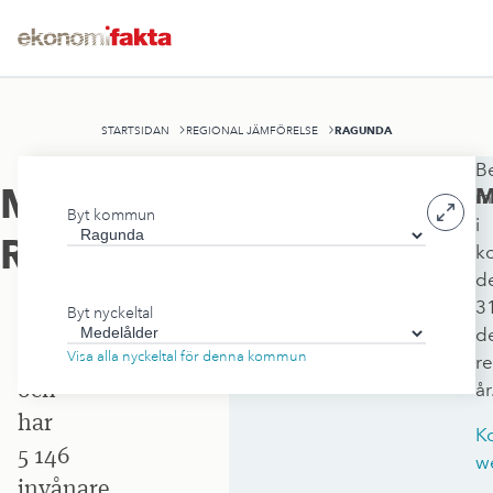
RAGUNDA
STARTSIDAN
REGIONAL JÄMFÖRELSE
B
Ragunda
Medelålder
,
M
m
Byt kommun
kommun
i
Ragunda
k
ligger
d
i
3
Byt nyckeltal
Jämtlands
d
län
Visa alla nyckeltal för denna kommun
r
och
år
har
K
5 146
w
invånare.