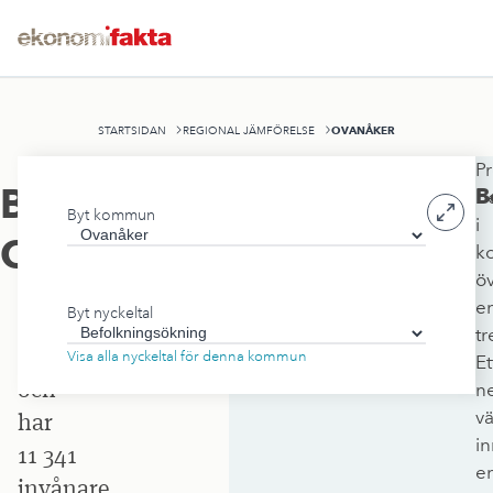
OVANÅKER
STARTSIDAN
REGIONAL JÄMFÖRELSE
Pr
Ovanåkers
Befolkningsökning
,
B
be
Byt kommun
kommun
i
Ovanåker
k
ligger
ö
i
e
Byt nyckeltal
Gävleborgs
tr
län
Visa alla nyckeltal för denna kommun
Et
och
ne
v
har
i
11 341
e
invånare.