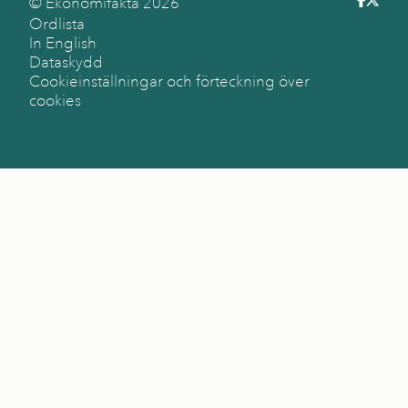
© Ekonomifakta
2026
Ordlista
In English
Dataskydd
Cookieinställningar och förteckning över
cookies