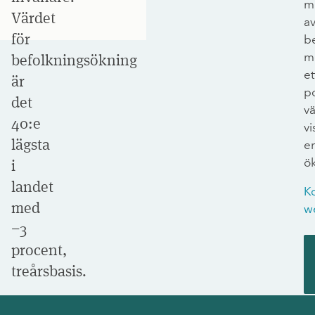
m
Värdet
a
för
b
m
befolkningsökning
et
är
po
det
v
40:e
vi
lägsta
e
ö
i
landet
K
med
w
−3
procent,
treårsbasis.