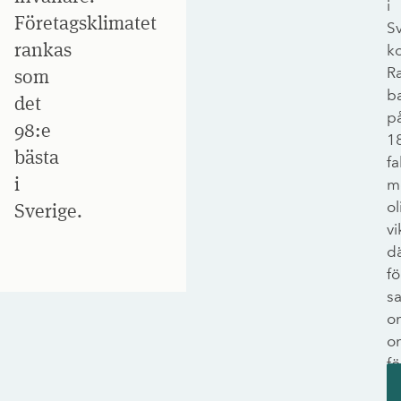
i
Företagsklimatet
S
rankas
k
R
som
b
det
p
98:e
1
bästa
fa
i
m
ol
Sverige.
vi
d
f
s
o
o
fö
i