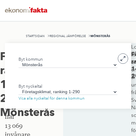
MÖNSTERÅS
STARTSIDAN
REGIONAL JÄMFÖRELSE
Lo
Mönsterås
Företagsklimat,
F
fö
Byt kommun
kommun
r
är
ranking
1
e
ligger
2
år
i
1-
u
Byt nyckeltal
Kalmar
fr
290
,
län
Visa alla nyckeltal för denna kommun
S
och
Nä
Mönsterås
s
har
m
13 069
fö
invånare.