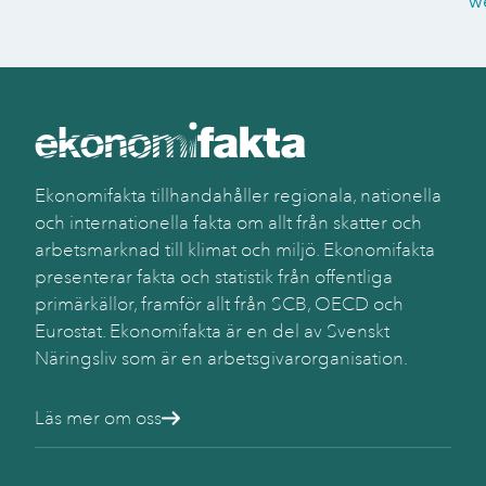
w
Ekonomifakta tillhandahåller regionala, nationella
och internationella fakta om allt från skatter och
arbetsmarknad till klimat och miljö. Ekonomifakta
presenterar fakta och statistik från offentliga
primärkällor, framför allt från SCB, OECD och
Eurostat. Ekonomifakta är en del av Svenskt
Näringsliv som är en arbetsgivarorganisation.
Läs mer om oss