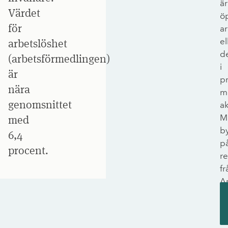
är
Värdet
ö
för
ar
el
arbetslöshet
de
(arbetsförmedlingen)
i
är
p
nära
m
genomsnittet
ak
M
med
b
6,4
p
procent.
re
fr
A
o
sk
si