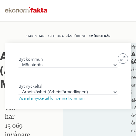
MÖNSTERÅS
STARTSIDAN
REGIONAL JÄMFÖRELSE
Pr
Mönsterås
Arbetslöshet
A
a
Byt kommun
kommun
(
a
(Arbetsförmedlingen)
,
d
ligger
r
i
Mönsterås
ar
Byt nyckeltal
Kalmar
i
län
Visa alla nyckeltal för denna kommun
å
och
1
6
har
år
13 069
s
invånare.