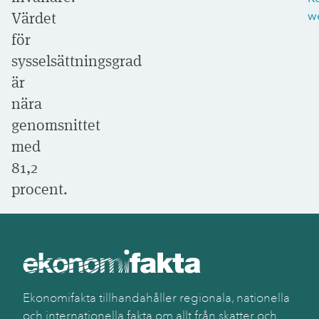
Värdet
w
för
sysselsättningsgrad
är
nära
genomsnittet
med
81,2
procent.
Ekonomifakta tillhandahåller regionala, nationella
och internationella fakta om allt från skatter och