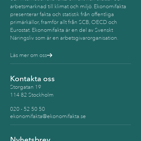
Käll
arbetsmarknad till klimat och miljö. Ekonomifakta
SC
presenterar fakta och statistik från offentliga
(BA
primärkällor, framför allt från SCB, OECD och
Eurostat. Ekonomifakta är en del av Svenskt
Näringsliv som är en arbetsgivarorganisation.
Läs mer om oss
Kontakta oss
Storgatan 19
114 82 Stockholm
020 - 52 50 50
ekonomifakta@ekonomifakta.se
Nyhetsbrev