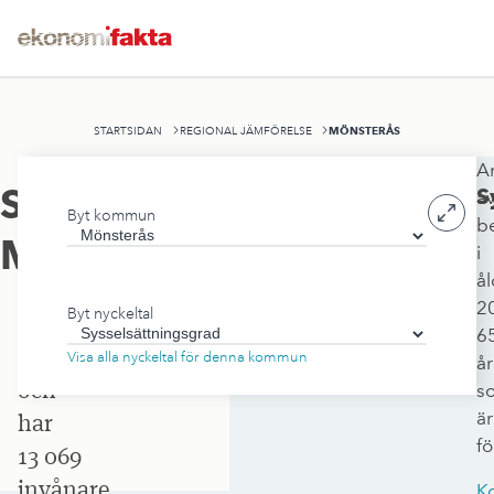
MÖNSTERÅS
STARTSIDAN
REGIONAL JÄMFÖRELSE
A
Mönsterås
Sysselsättningsgrad
,
S
a
Byt kommun
kommun
b
Mönsterås
i
ligger
å
i
2
Byt nyckeltal
Kalmar
6
län
Visa alla nyckeltal för denna kommun
år
och
s
är
har
f
13 069
invånare.
K