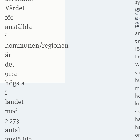
s
Värdet
fö
Käll
SKR
för
m
per
via
o
anställda
KO
a
i
t
kommunen/regionen
fö
är
t
det
V
vi
91:a
h
högsta
m
i
he
landet
k
med
sk
h
2 273
ha
antal
o
anställda.