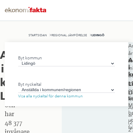
LIDINGÖ
STARTSIDAN
REGIONAL JÄMFÖRELSE
An
Lidingö
Anställda
å
Byt kommun
stad
A
to
i
i
in
ligger
k
b
i
kommunen/regionen
,
m
L
Byt nyckeltal
Stockholms
o
Lidingö
L
län
Visa alla nyckeltal för denna kommun
t
k
och
M
An
b
har
an
ut
48 377
(
2
fa
2
invånare.