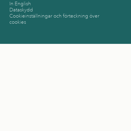
In English
Dataskydd
Cookieinställningar och förteckning över
cookies