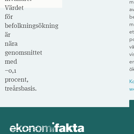
m
Värdet
a
för
b
m
befolkningsökning
et
är
po
nära
v
genomsnittet
vi
med
e
ö
−0,1
procent,
K
treårsbasis.
w