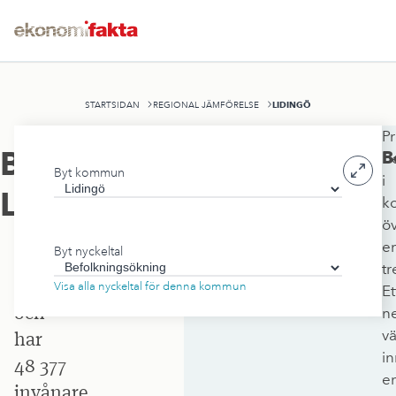
LIDINGÖ
STARTSIDAN
REGIONAL JÄMFÖRELSE
Pr
Lidingö
Befolkningsökning
,
B
be
Byt kommun
stad
i
Lidingö
k
ligger
ö
i
e
Byt nyckeltal
Stockholms
tr
län
Visa alla nyckeltal för denna kommun
Et
och
ne
v
har
i
48 377
e
invånare.