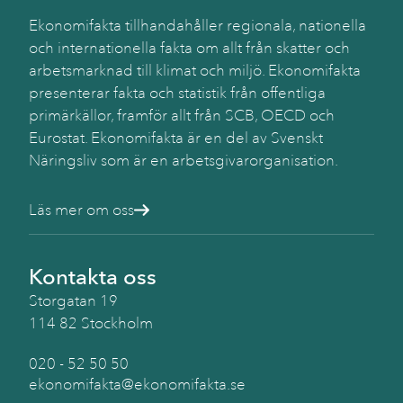
Käll
SC
Ekonomifakta tillhandahåller regionala, nationella
(Be
och internationella fakta om allt från skatter och
arbetsmarknad till klimat och miljö. Ekonomifakta
presenterar fakta och statistik från offentliga
primärkällor, framför allt från SCB, OECD och
Eurostat. Ekonomifakta är en del av Svenskt
Näringsliv som är en arbetsgivarorganisation.
Läs mer om oss
Kontakta oss
Storgatan 19
114 82 Stockholm
020 - 52 50 50
ekonomifakta@ekonomifakta.se