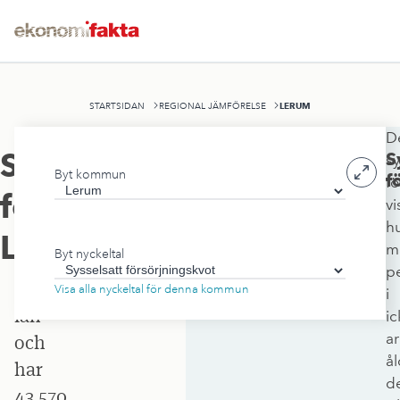
LERUM
STARTSIDAN
REGIONAL JÄMFÖRELSE
D
Lerums
Sysselsatt
S
sy
Byt kommun
kommun
f
fö
försörjningskvot
,
vi
ligger
h
i
Lerum
m
Byt nyckeltal
Västra
p
Götalands
Visa alla nyckeltal för denna kommun
i
län
ic
ar
och
ål
har
d
43 570