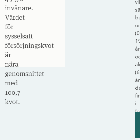
vil
invånare.
s
Värdet
ba
u
för
(0
sysselsatt
1
försörjningskvot
år
är
o
nära
äl
(
genomsnittet
år
med
d
100,7
fi
kvot.
i
fö
til
va
sy