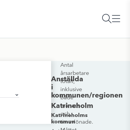
Antal
årsarbetare
Anställda
totalt,
i
inklusive
kommunen/regionen
både
Katrineholm
månads-
och
Katrineholms
kommun
timavlönade.
Måttet