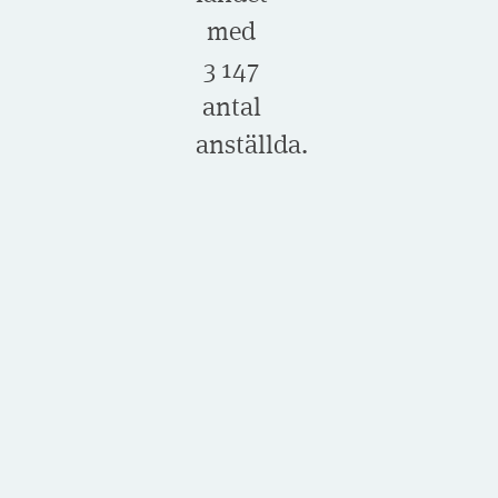
med
3 147
antal
anställda.