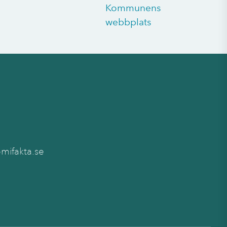
Kommunens
webbplats
ifakta.se