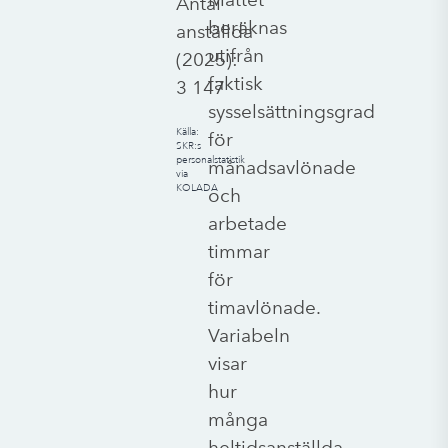
Antal
beräknas
anställda
utifrån
(
2025
):
faktisk
3 147
sysselsättningsgrad
Källa:
för
SKR:s
personalstatistik
månadsavlönade
via
KOLADA
och
arbetade
timmar
för
timavlönade.
Variabeln
visar
hur
många
heltidsanställda