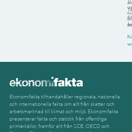
å
Käll
1
För
6
oc
år
SC
K
w
Ekonomifakta tillhandahåller regionala, nationella
och internationella fakta om allt från skatter och
arbetsmarknad till klimat och miljö. Ekonomifakta
presenterar fakta och statistik från offentliga
primärkällor, framför allt från SCB, OECD och