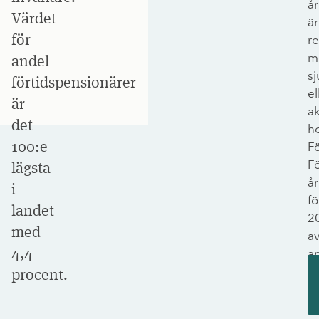
år
Värdet
är
för
re
m
andel
sj
förtidspensionärer
el
är
ak
det
h
100:e
F
F
lägsta
år
i
fö
landet
2
med
a
4,4
a
fö
procent.
p
i