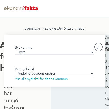
HYLTE
STARTSIDAN
REGIONAL JÄMFÖRELSE
A
Hylte
Andel
A
a
Byt kommun
kommun
f
b
förtidspensionärer
,
i
ligger
å
i
Hylte
1
Byt nyckeltal
Hallands
6
län
Visa alla nyckeltal för denna kommun
år
och
s
i
har
d
10 196
va
invånare.