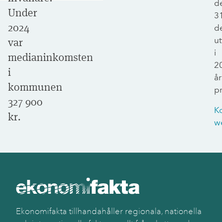
d
Under
3
2024
d
ut
var
i
medianinkomsten
2
i
år
kommunen
pr
327 900
K
kr.
w
Ekonomifakta tillhandahåller regionala, nationella