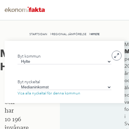
HYLTE
STARTSIDAN
REGIONAL JÄMFÖRELSE
M
Hylte
Medianinkomst
,
M
fö
Byt kommun
kommun
p
Hylte
2
ligger
år
i
o
Byt nyckeltal
Hallands
äl
län
Visa alla nyckeltal för denna kommun
s
och
va
f
har
i
10 196
S
invånare.