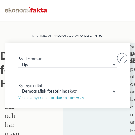
HJO
STARTSIDAN
REGIONAL JÄMFÖRELSE
S
Hjo
Demografisk
D
a
Byt kommun
kommun
f
an
försörjningskvot
,
p
ligger
ut
i
Hjo
d
Byt nyckeltal
Västra
ar
Götalands
Visa alla nyckeltal för denna kommun
b
län
di
m
och
an
har
p
9 350