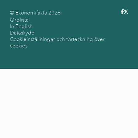
© Ekonomifakta
2026
Ordlista
In English
Dataskydd
Cookieinställningar och förteckning över
cookies