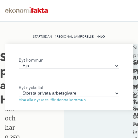
HJO
STARTSIDAN
REGIONAL JÄMFÖRELSE
St
Hjo
Största
pr
Byt kommun
kommun
S
ar
privata
p
U
ligger
a
h
i
arbetsgivare
,
fr
H
Byt nyckeltal
Västra
S
Hjo
E
Götalands
Visa alla nyckeltal för denna kommun
fö
T
län
S
o
A
a
och
An
lä
har
an
i
9 350