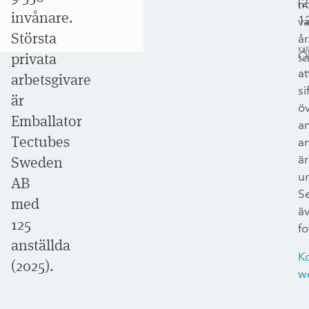
(
2
n
invånare.
1
va
Största
år
Käll
O
privata
SC
at
arbetsgivare
si
är
ö
Emballator
an
Tectubes
an
är
Sweden
un
AB
S
med
ä
125
fo
anställda
K
(2025).
w