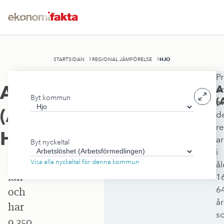
HJO
STARTSIDAN
REGIONAL JÄMFÖRELSE
Pr
Hjo
Arbetslöshet
A
a
Byt kommun
kommun
(
a
(Arbetsförmedlingen)
,
d
ligger
r
i
Hjo
ar
Byt nyckeltal
Västra
i
Götalands
Visa alla nyckeltal för denna kommun
å
län
1
6
och
år
har
s
9 350