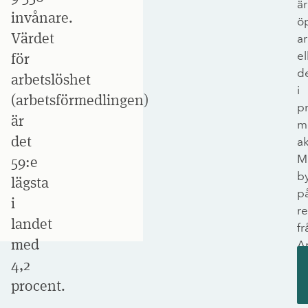
är
invånare.
ö
Värdet
ar
el
för
de
arbetslöshet
i
(arbetsförmedlingen)
p
är
m
det
ak
M
59:e
b
lägsta
p
i
re
landet
fr
med
A
o
4,2
sk
procent.
si