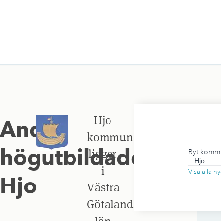
Hjo
Andel
kommun
högutbildade
,
ligger
Byt komm
i
Visa alla 
Hjo
Västra
Götalands
län