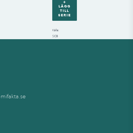
+
LÄGG
TILL
SERIE
Källa
:
SCB
ifakta.se