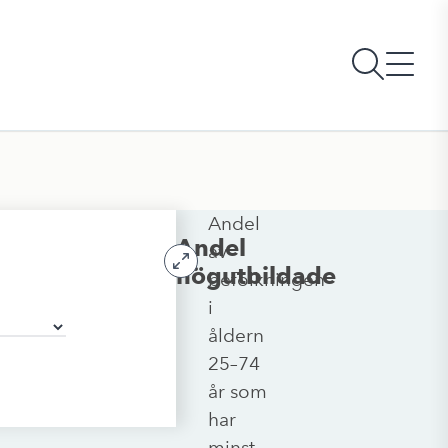
Andel
Andel
av
högutbildade
befolkningen
i
åldern
25–74
år som
har
minst