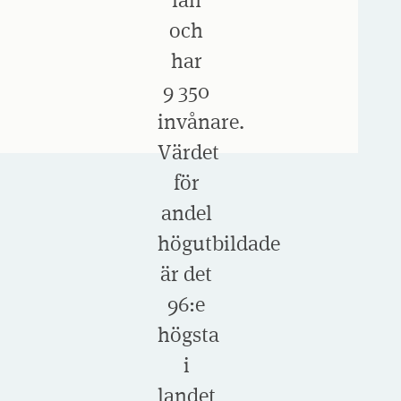
och
har
9 350
invånare.
Värdet
för
andel
högutbildade
är det
96:e
högsta
i
landet