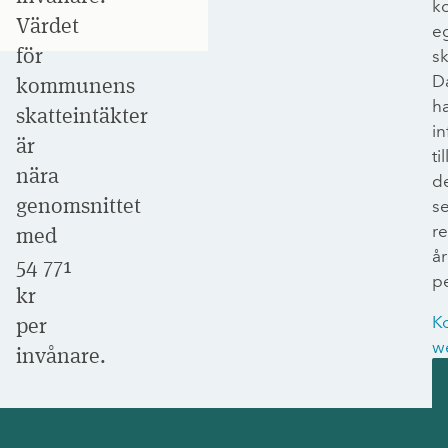
k
Värdet
e
för
sk
D
kommunens
h
skatteintäkter
in
är
til
nära
d
genomsnittet
s
r
med
år
54 771
p
kr
per
K
w
invånare.