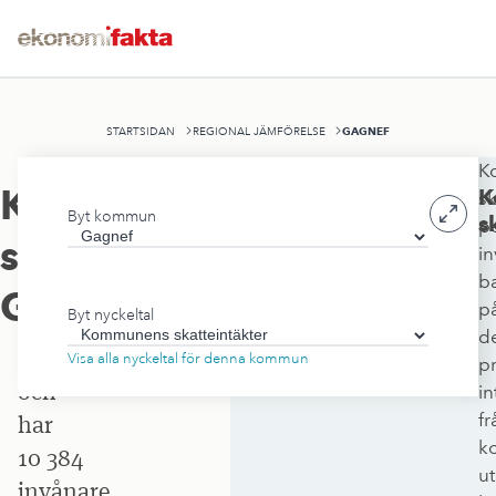
GAGNEF
STARTSIDAN
REGIONAL JÄMFÖRELSE
K
Gagnefs
Kommunens
K
sk
Byt kommun
kommun
s
p
skatteintäkter
,
in
ligger
b
i
Gagnef
p
Byt nyckeltal
Dalarnas
d
län
Visa alla nyckeltal för denna kommun
pr
och
in
fr
har
k
10 384
ut
invånare.