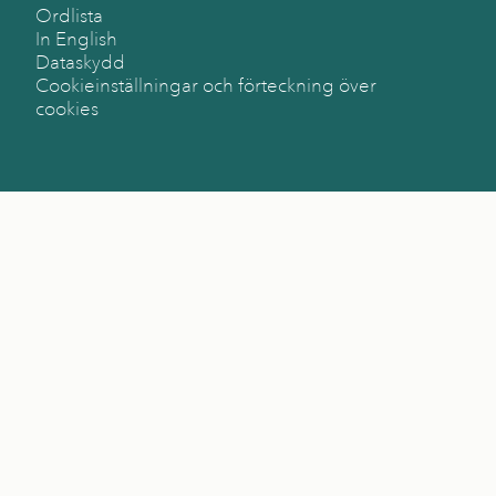
Ordlista
In English
Dataskydd
Cookieinställningar och förteckning över
cookies