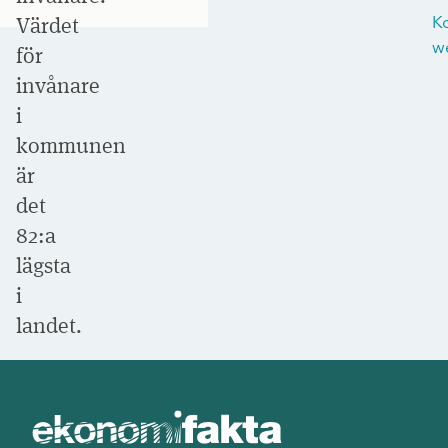
Värdet
K
w
för
invånare
i
kommunen
är
det
82:a
lägsta
i
landet.