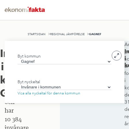
GAGNEF
STARTSIDAN
REGIONAL JÄMFÖRELSE
An
Gagnefs
Invånare
I
p
Byt kommun
kommun
i
s
i
k
är
ligger
f
i
kommunen
,
i
Byt nyckeltal
Dalarnas
k
Gagnef
län
Visa alla nyckeltal för denna kommun
d
och
3
d
har
r
10 384
år
invånare.