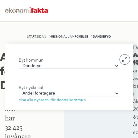
DANDERYD
STARTSIDAN
REGIONAL JÄMFÖRELSE
D
Danderyds
Andel
A
va
Byt kommun
kommun
f
vi
företagare
,
a
ligger
a
i
Danderyd
b
Byt nyckeltal
Stockholms
i
län
Visa alla nyckeltal för denna kommun
å
och
2
6
har
år
32 425
s
invånare.