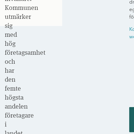
dr
Kommunen
e
utmärker
fö
sig
K
med
w
hög
företagsamhet
och
har
den
femte
högsta
andelen
företagare
i
landet.