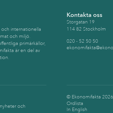
Kontakta oss
Storgatan 19
114 82 Stockholm
 och internationella
imat och miljö.
020 - 52 50 50
ffentliga primärkällor,
ekonomifakta@ekonom
ifakta är en del av
tion.
© Ekonomifakta
202
Ordlista
 nyheter och
In English