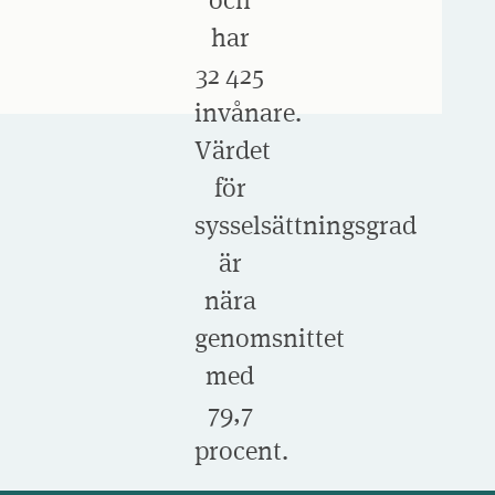
har
32 425
invånare.
Värdet
för
sysselsättningsgrad
är
nära
genomsnittet
med
79,7
procent.