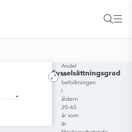
Andel
Sysselsättningsgrad
av
befolkningen
i
åldern
20–65
år som
är
förvärvsarbetande.