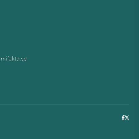
TILL
SERIE
Källa
:
SCB
(BAS)
ifakta.se
6