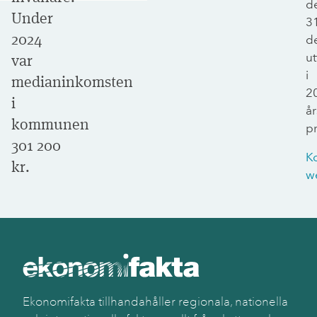
d
Under
3
2024
d
ut
var
i
medianinkomsten
2
i
år
kommunen
pr
301 200
K
kr.
w
Ekonomifakta tillhandahåller regionala, nationella