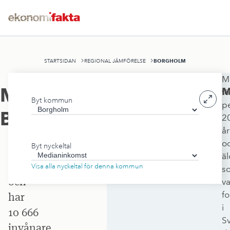
BORGHOLM
STARTSIDAN
REGIONAL JÄMFÖRELSE
M
Borgholms
Medianinkomst
,
M
fö
Byt kommun
kommun
p
Borgholm
2
ligger
år
i
o
Byt nyckeltal
Kalmar
äl
län
Visa alla nyckeltal för denna kommun
s
och
va
f
har
i
10 666
S
invånare.