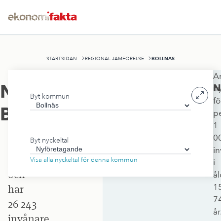
BOLLNÄS
STARTSIDAN
REGIONAL JÄMFÖRELSE
An
Bollnäs
Nyföretagande
,
N
n
Byt kommun
kommun
fö
Bollnäs
p
ligger
1
i
0
Byt nyckeltal
Gävleborgs
i
län
Visa alla nyckeltal för denna kommun
i
och
å
1
har
7
26 243
år
invånare.