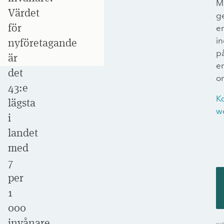
M
Värdet
g
för
e
in
nyföretagande
p
är
e
det
om
43:e
K
lägsta
w
i
landet
med
7
per
1
000
invånare,