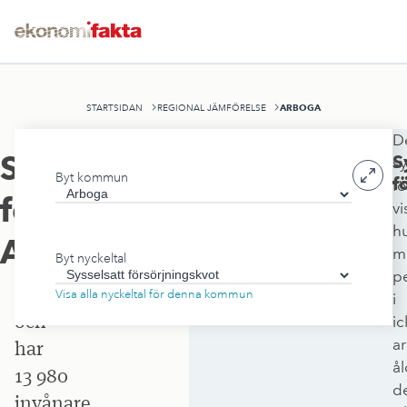
ARBOGA
STARTSIDAN
REGIONAL JÄMFÖRELSE
D
Arboga
Sysselsatt
S
sy
Byt kommun
kommun
f
fö
försörjningskvot
,
vi
ligger
h
i
Arboga
m
Byt nyckeltal
Västmanlands
p
län
Visa alla nyckeltal för denna kommun
i
och
ic
ar
har
ål
13 980
d
invånare.