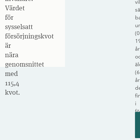
vil
Värdet
s
för
ba
u
sysselsatt
(0
försörjningskvot
1
är
år
nära
o
genomsnittet
äl
(
med
år
115,4
d
kvot.
fi
i
fö
til
va
sy