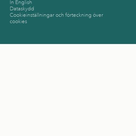
In English
Dataskydd
Cookieinställningar och förteckning över
cookies