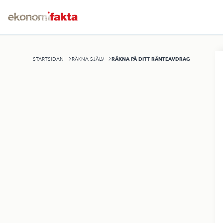
RÄKNA PÅ DITT RÄNTEAVDRAG
STARTSIDAN
RÄKNA SJÄLV
H
k
d
r
d
u
di
r
D
s
d
t