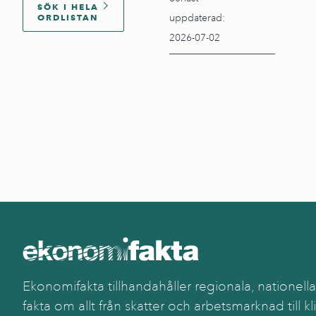
SÖK I HELA
ORDLISTAN
uppdaterad:
2026-07-02
Ekonomifakta tillhandahåller regionala, nationella
fakta om allt från skatter och arbetsmarknad till kl