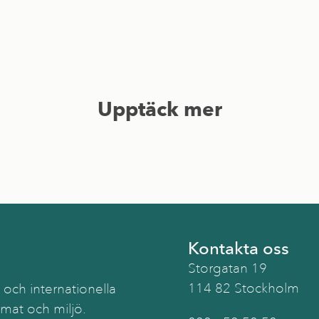
Upptäck mer
Kontakta oss
Storgatan 19
114 82 Stockholm
 och internationella
imat och miljö.