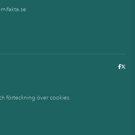
ifakta.se
6
ch förteckning över cookies