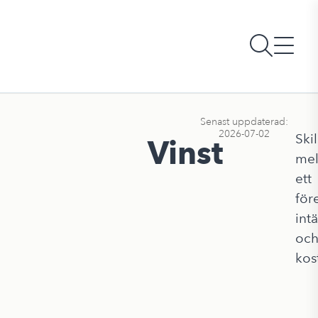
Senast uppdaterad:
2026-07-02
Ski
Vinst
mel
ett
för
int
oc
kos