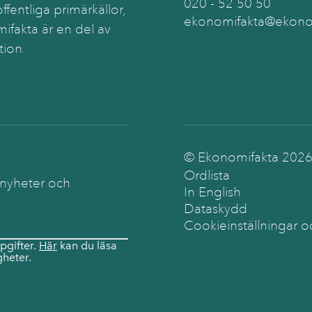
020 - 52 50 50
ffentliga primärkällor,
ekonomifakta@ekonom
ifakta är en del av
tion.
© Ekonomifakta
202
Ordlista
 nyheter och
In English
Dataskydd
Cookieinställningar o
pgifter.
Här
kan du läsa
heter.