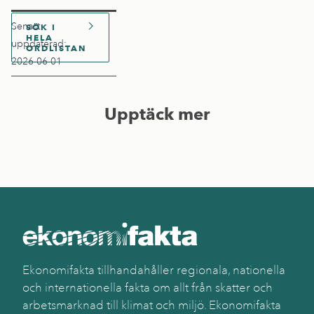
Senast
SÖK I
HELA
uppdaterad:
ORDLISTAN
2026-06-01
Upptäck mer
Ekonomifakta tillhandahåller regionala, nationella
och internationella fakta om allt från skatter och
arbetsmarknad till klimat och miljö. Ekonomifakta