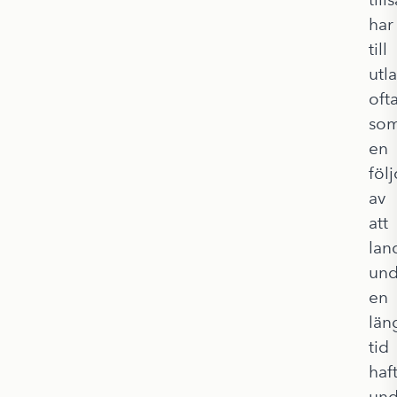
har
till
utl
oft
so
en
följ
av
att
lan
und
en
län
tid
haf
und