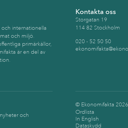
Kontakta oss
Storgatan 19
114 82 Stockholm
 och internationella
imat och miljö.
020 - 52 50 50
ffentliga primärkällor,
ekonomifakta@ekonom
ifakta är en del av
tion.
© Ekonomifakta
202
Ordlista
 nyheter och
In English
Dataskydd