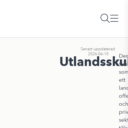
Senast uppdaterad:
2026-06-10
De
Utlandssku
sku
so
ett
lan
off
oc
pri
sek
til