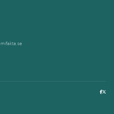
ifakta.se
6