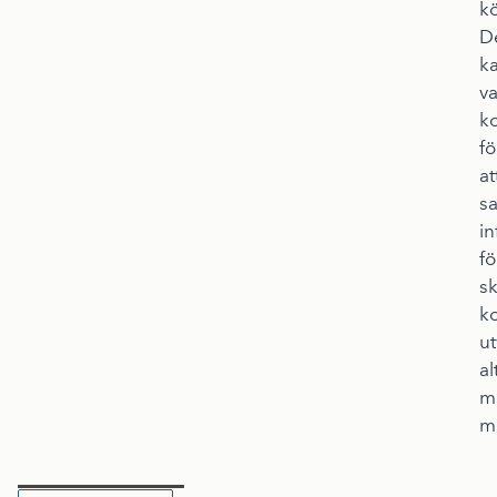
k
D
k
va
k
fö
at
s
in
fö
sk
ko
u
al
m
m