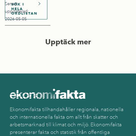
Senast
SÖK I
HELA
uppdaterad:
ORDLISTAN
2026-05-05
Upptäck mer
Ekonomifakta tillhandahåller regionala, nationella
och internationella fakta om allt från skatter och
arbetsmarknad till klimat och miljö. Ekonomifakta
presenterar fakta och statistik från offentliga