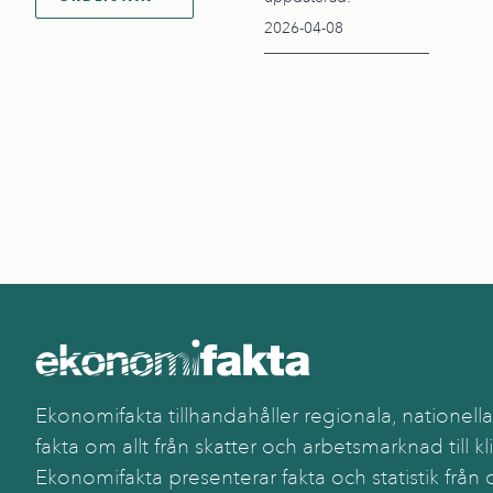
2026-04-08
Ekonomifakta tillhandahåller regionala, nationella
fakta om allt från skatter och arbetsmarknad till kl
Ekonomifakta presenterar fakta och statistik från o