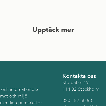
Upptäck mer
Kontakta oss
Storgatan 19
114 82 Stockholm
 och internationella
imat och miljö.
020 - 52 50 50
ffentliga primärkällor,