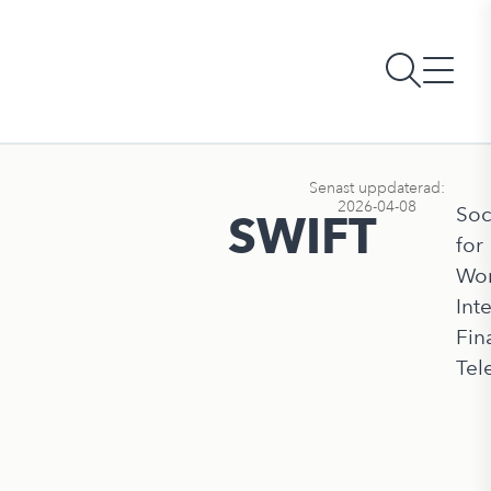
Senast uppdaterad:
2026-04-08
Soc
SWIFT
for
Wor
Int
Fin
Tel