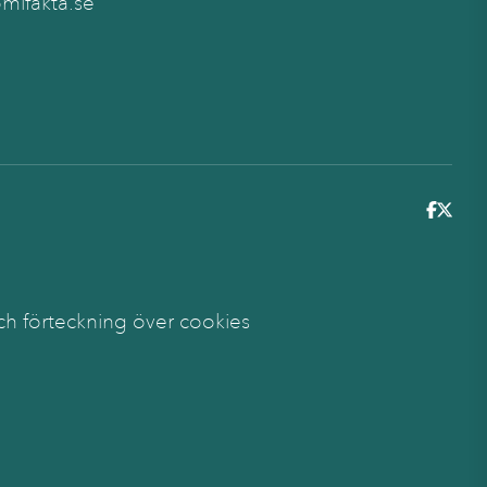
ifakta.se
6
ch förteckning över cookies