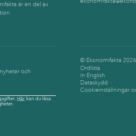
ekonomifakta@ekonom
ifakta är en del av
tion.
© Ekonomifakta
202
Ordlista
 nyheter och
In English
Dataskydd
Cookieinställningar o
pgifter.
Här
kan du läsa
heter.