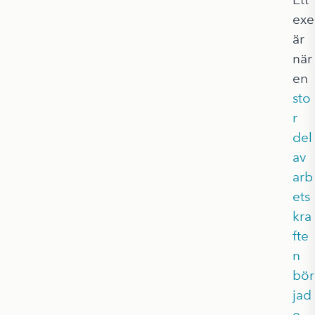
ex
är
när
en
sto
r
del
av
arb
ets
kra
fte
n
bör
jad
e