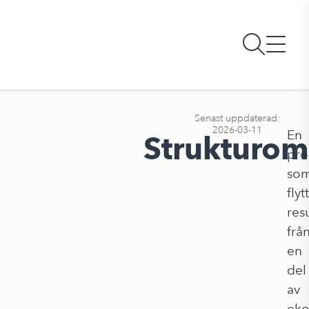
Senast uppdaterad:
2026-03-11
En
Strukturom
pro
so
flyt
res
frå
en
del
av
ek