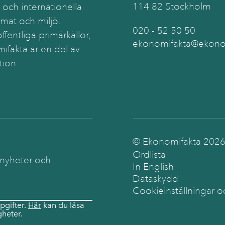
114 82 Stockholm
 och internationella
imat och miljö.
020 - 52 50 50
ffentliga primärkällor,
ekonomifakta@ekonom
ifakta är en del av
tion.
© Ekonomifakta
202
Ordlista
 nyheter och
In English
Dataskydd
Cookieinställningar o
pgifter.
Här
kan du läsa
heter.