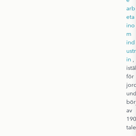
arb
eta
ino
m
ind
ustr
in
,
istä
för
jor
und
bör
av
190
tale