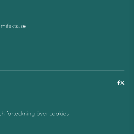
ifakta.se
6
ch förteckning över cookies