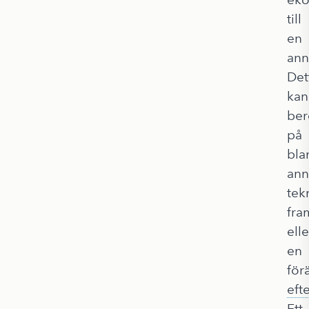
till
en
ann
Det
kan
ber
på
bla
ann
tek
fra
elle
en
för
eft
Ett