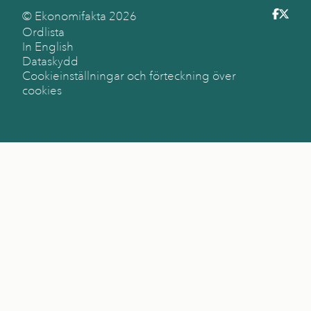
© Ekonomifakta
2026
Ordlista
In English
Dataskydd
Cookieinställningar och förteckning över
cookies