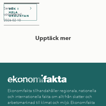
Senast
SÖK I
HELA
uppdaterad:
ORDLISTAN
2026-02-10
Upptäck mer
Ekonomifakta tillhandahåller regionala, nationella
och internationella fakta om allt från skatter och
arbetsmarknad till klimat och miljö. Ekonomifakta