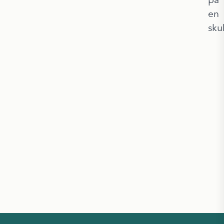
en
sku