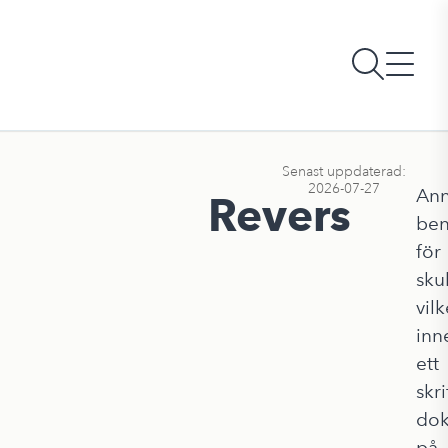
Senast uppdaterad:
2026-07-27
An
Revers
be
för
sku
vilk
inn
ett
skri
do
på