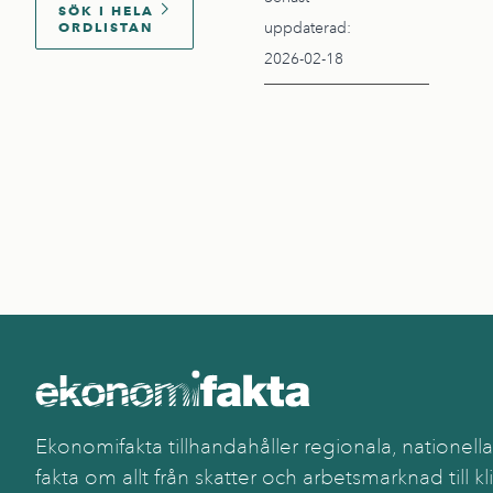
SÖK I HELA
ORDLISTAN
uppdaterad:
2026-02-18
Ekonomifakta tillhandahåller regionala, nationella
fakta om allt från skatter och arbetsmarknad till kl