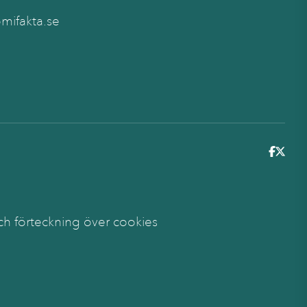
ifakta.se
6
ch förteckning över cookies