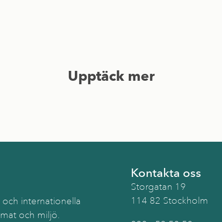
Upptäck mer
Kontakta oss
Storgatan 19
114 82 Stockholm
 och internationella
imat och miljö.