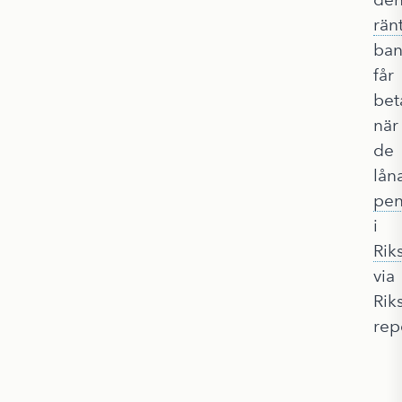
rän
ban
får
bet
när
de
lån
pen
i
Rik
via
Rik
rep