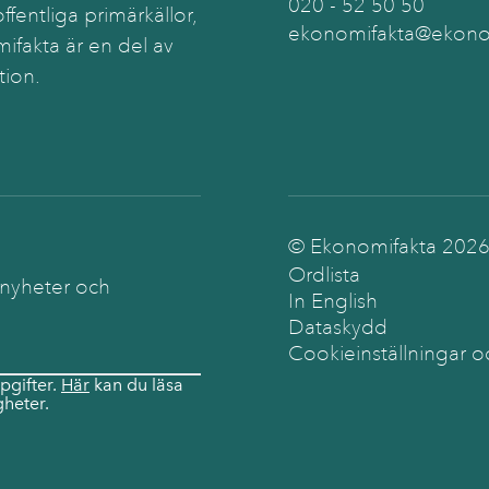
020 - 52 50 50
ffentliga primärkällor,
ekonomifakta@ekonom
ifakta är en del av
tion.
© Ekonomifakta
202
Ordlista
 nyheter och
In English
Dataskydd
Cookieinställningar o
pgifter.
Här
kan du läsa
heter.