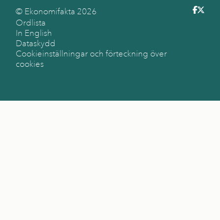
© Ekonomifakta
2026
Ordlista
In English
Dataskydd
Cookieinställningar och förteckning över
cookies