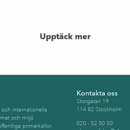
Upptäck mer
Kontakta oss
Storgatan 19
114 82 Stockholm
 och internationella
imat och miljö.
020 - 52 50 50
ffentliga primärkällor,