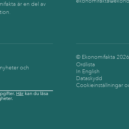
ekonomifakta@ekonom
ifakta är en del av
tion.
© Ekonomifakta
202
Ordlista
 nyheter och
In English
Dataskydd
Cookieinställningar o
pgifter.
Här
kan du läsa
heter.