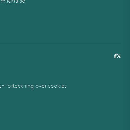
ifakta.se
6
ch förteckning över cookies