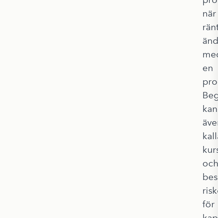
när
rän
änd
me
en
pro
Beg
kan
äve
kall
kur
oc
bes
ris
för
kap