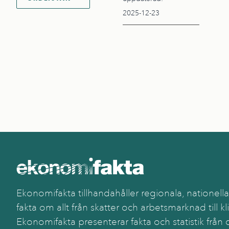
2025-12-23
Ekonomifakta tillhandahåller regionala, nationella
fakta om allt från skatter och arbetsmarknad till kl
Ekonomifakta presenterar fakta och statistik från o