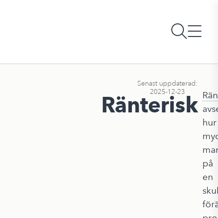
Senast uppdaterad:
2025-12-23
Rän
Ränterisk
avs
hur
myc
mar
på
en
sku
för
pro