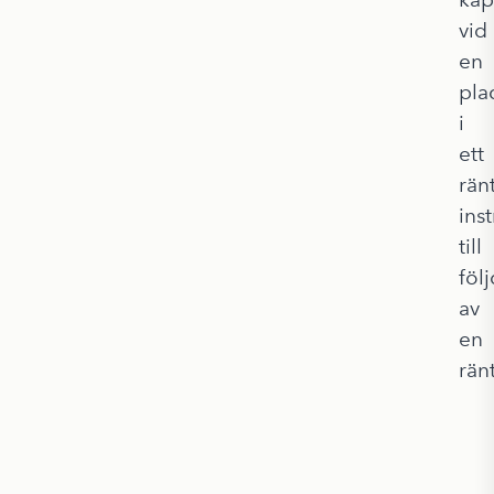
vid
en
pla
i
ett
rän
ins
till
följ
av
en
rän