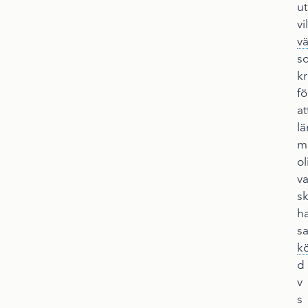
ut
vi
vä
s
kr
fö
at
l
m
ol
va
s
h
s
kö
d
v
s