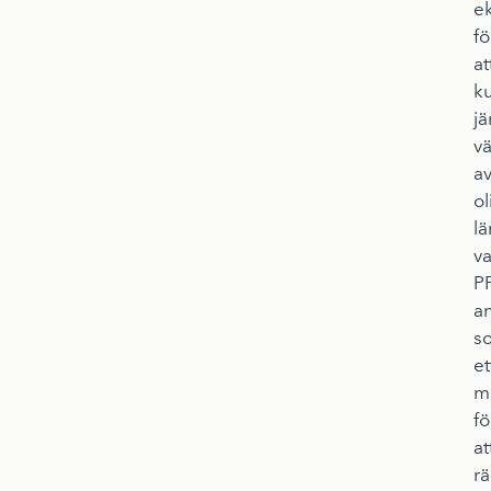
e
fö
at
k
j
v
a
ol
l
va
P
a
s
et
m
fö
at
r