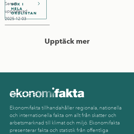
Senast
SÖK I
HELA
uppdaterad:
ORDLISTAN
2025-12-03
Upptäck mer
Ekonomifakta tillhandahåller regionala, nationella
och internationella fakta om allt från skatter och
arbetsmarknad till klimat och miljö. Ekonomifakta
presenterar fakta och statistik från offentliga