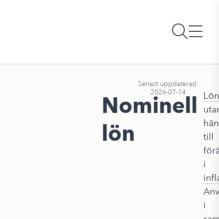
Senast uppdaterad:
2026-07-14
Lö
Nominell
uta
hän
lön
till
för
i
infl
Anv
i
sa