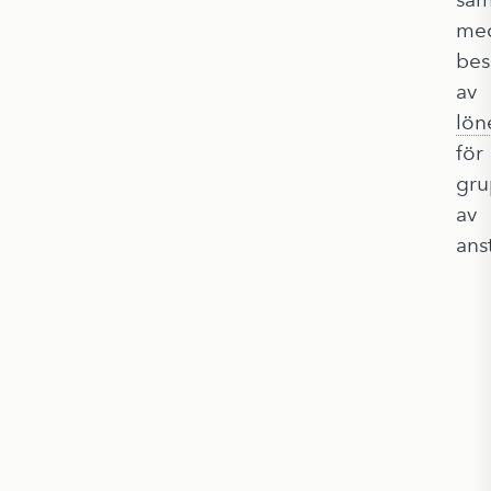
me
bes
av
lön
för
gru
av
ans