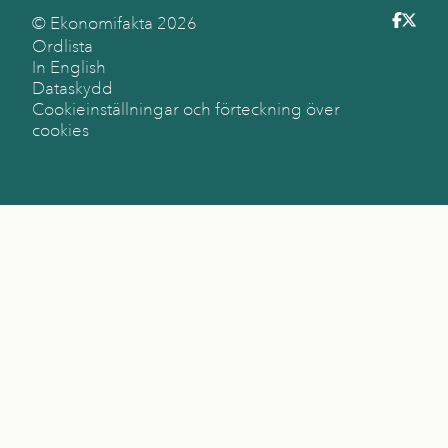
© Ekonomifakta
2026
Ordlista
In English
Dataskydd
Cookieinställningar och förteckning över
cookies